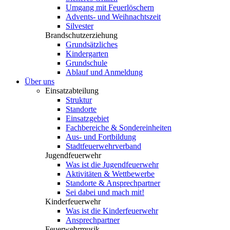
Umgang mit Feuerlöschern
Advents- und Weihnachtszeit
Silvester
Brandschutzerziehung
Grundsätzliches
Kindergarten
Grundschule
Ablauf und Anmeldung
Über uns
Einsatzabteilung
Struktur
Standorte
Einsatzgebiet
Fachbereiche & Sondereinheiten
Aus- und Fortbildung
Stadtfeuerwehrverband
Jugendfeuerwehr
Was ist die Jugendfeuerwehr
Aktivitäten & Wettbewerbe
Standorte & Ansprechpartner
Sei dabei und mach mit!
Kinderfeuerwehr
Was ist die Kinderfeuerwehr
Ansprechpartner
Feuerwehrmusik