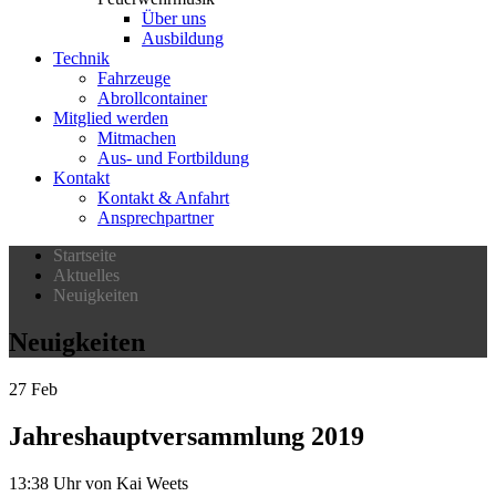
Über uns
Ausbildung
Technik
Fahrzeuge
Abrollcontainer
Mitglied werden
Mitmachen
Aus- und Fortbildung
Kontakt
Kontakt & Anfahrt
Ansprechpartner
Startseite
Aktuelles
Neuigkeiten
Neuigkeiten
27
Feb
Jahreshauptversammlung 2019
13:38 Uhr
von Kai Weets