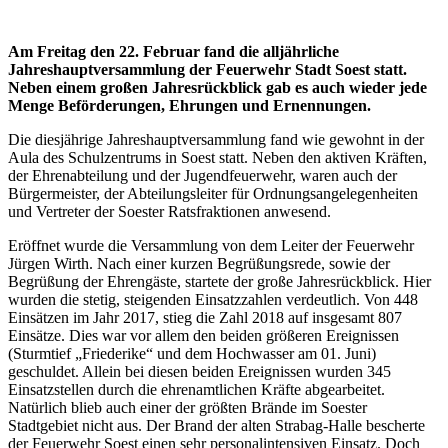
Am Freitag den 22. Februar fand die alljährliche
Jahreshauptversammlung der Feuerwehr Stadt Soest statt.
Neben einem großen Jahresrückblick gab es auch wieder jede
Menge Beförderungen, Ehrungen und Ernennungen.
Die diesjährige Jahreshauptversammlung fand wie gewohnt in der
Aula des Schulzentrums in Soest statt. Neben den aktiven Kräften,
der Ehrenabteilung und der Jugendfeuerwehr, waren auch der
Bürgermeister, der Abteilungsleiter für Ordnungsangelegenheiten
und Vertreter der Soester Ratsfraktionen anwesend.
Eröffnet wurde die Versammlung von dem Leiter der Feuerwehr
Jürgen Wirth. Nach einer kurzen Begrüßungsrede, sowie der
Begrüßung der Ehrengäste, startete der große Jahresrückblick. Hier
wurden die stetig, steigenden Einsatzzahlen verdeutlich. Von 448
Einsätzen im Jahr 2017, stieg die Zahl 2018 auf insgesamt 807
Einsätze. Dies war vor allem den beiden größeren Ereignissen
(Sturmtief „Friederike“ und dem Hochwasser am 01. Juni)
geschuldet. Allein bei diesen beiden Ereignissen wurden 345
Einsatzstellen durch die ehrenamtlichen Kräfte abgearbeitet.
Natürlich blieb auch einer der größten Brände im Soester
Stadtgebiet nicht aus. Der Brand der alten Strabag-Halle bescherte
der Feuerwehr Soest einen sehr personalintensiven Einsatz. Doch