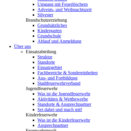
Umgang mit Feuerlöschern
Advents- und Weihnachtszeit
Silvester
Brandschutzerziehung
Grundsätzliches
Kindergarten
Grundschule
Ablauf und Anmeldung
Über uns
Einsatzabteilung
Struktur
Standorte
Einsatzgebiet
Fachbereiche & Sondereinheiten
Aus- und Fortbildung
Stadtfeuerwehrverband
Jugendfeuerwehr
Was ist die Jugendfeuerwehr
Aktivitäten & Wettbewerbe
Standorte & Ansprechpartner
Sei dabei und mach mit!
Kinderfeuerwehr
Was ist die Kinderfeuerwehr
Ansprechpartner
Feuerwehrmusik