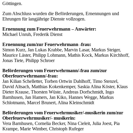
Göttingen.
Zum Abschluss wurden die Beförderungen, Ernennungen und
Ehrungen für langjährige Dienste vollzogen.
Ernennung zum Feuerwehrmann – Anwärter:
Michael Unruh, Frederik Dienst
Ernennung zum/zur Feuerwehrmann -frau:
Simon Kurz, Jan Lukas Krabbe, Marvin Lasar, Markus Steiger,
Maurice Läster, Philipp Lohmann, Mathis Kock, Markus Kirchhoff,
Jonas Tiete, Philipp Schroer
Beförderungen vom Feuerwehrmann/-frau zum/zur
Oberfeuerwehrmann/-frau:
Jan Kilian Schelletter, Torben Ortwin Dahlhoff, Timo Stenzel,
David Altsach, Matthias Kokenkemper, Saskia Alina Köster, Klaus
Dieter Krause, Thorsten Wüste, Andreas Dorfschmidt, Ingo
Barnhusen, Jan Hamers, Jan Kiko, Hannes Wegge, Markus
Schlotmann, Marcel Brunert, Alina Kleinschmidt
Beförderungen vom Feuerwehrmusiker/-musikerin zum/zur
Oberfeuerwehrmusiker/- musikerin:
Vera Barnhusen, Cornelia Becker, Nina Cieleit, Julia Joest, Pia
Krampe, Marie Wimber, Christoph Rufeger