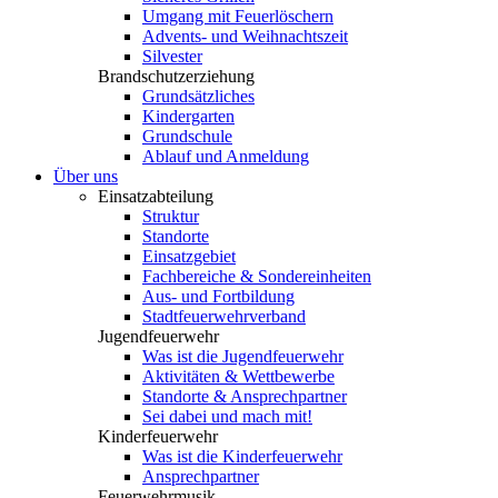
Umgang mit Feuerlöschern
Advents- und Weihnachtszeit
Silvester
Brandschutzerziehung
Grundsätzliches
Kindergarten
Grundschule
Ablauf und Anmeldung
Über uns
Einsatzabteilung
Struktur
Standorte
Einsatzgebiet
Fachbereiche & Sondereinheiten
Aus- und Fortbildung
Stadtfeuerwehrverband
Jugendfeuerwehr
Was ist die Jugendfeuerwehr
Aktivitäten & Wettbewerbe
Standorte & Ansprechpartner
Sei dabei und mach mit!
Kinderfeuerwehr
Was ist die Kinderfeuerwehr
Ansprechpartner
Feuerwehrmusik