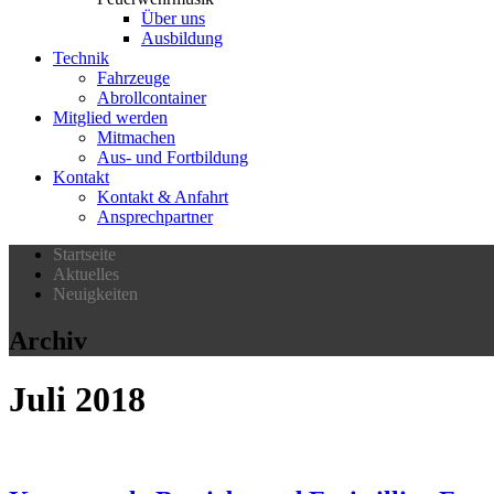
Über uns
Ausbildung
Technik
Fahrzeuge
Abrollcontainer
Mitglied werden
Mitmachen
Aus- und Fortbildung
Kontakt
Kontakt & Anfahrt
Ansprechpartner
Startseite
Aktuelles
Neuigkeiten
Archiv
Juli 2018