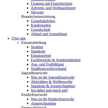
Umgang mit Feuerlöschern
Advents- und Weihnachtszeit
Silvester
Brandschutzerziehung
Grundsätzliches
Kindergarten
Grundschule
Ablauf und Anmeldung
Über uns
Einsatzabteilung
Struktur
Standorte
Einsatzgebiet
Fachbereiche & Sondereinheiten
Aus- und Fortbildung
Stadtfeuerwehrverband
Jugendfeuerwehr
Was ist die Jugendfeuerwehr
Aktivitäten & Wettbewerbe
Standorte & Ansprechpartner
Sei dabei und mach mit!
Kinderfeuerwehr
Was ist die Kinderfeuerwehr
Ansprechpartner
Feuerwehrmusik