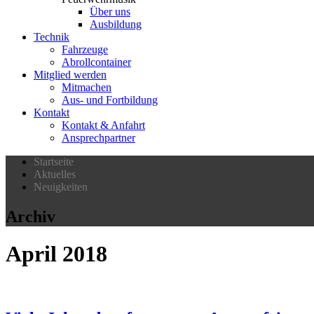
Über uns
Ausbildung
Technik
Fahrzeuge
Abrollcontainer
Mitglied werden
Mitmachen
Aus- und Fortbildung
Kontakt
Kontakt & Anfahrt
Ansprechpartner
Startseite
Aktuelles
Neuigkeiten
Archiv
April 2018