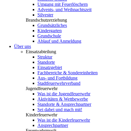
Umgang mit Feuerlöschern
Advents- und Weihnachtszeit
Silvester
Brandschutzerziehung
Grundsätzliches
Kindergarten
Grundschule
Ablauf und Anmeldung
Über uns
Einsatzabteilung
Struktur
Standorte
Einsatzgebiet
Fachbereiche & Sondereinheiten
Aus- und Fortbildung
Stadtfeuerwehrverband
Jugendfeuerwehr
Was ist die Jugendfeuerwehr
Aktivitäten & Wettbewerbe
Standorte & Ansprechpartner
Sei dabei und mach mit!
Kinderfeuerwehr
Was ist die Kinderfeuerwehr
Ansprechpartner
Feuerwehrmusik