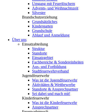
Umgang mit Feuerlöschern
Advents- und Weihnachtszeit
Silvester
Brandschutzerziehung
Grundsätzliches
Kindergarten
Grundschule
Ablauf und Anmeldung
Über uns
Einsatzabteilung
Struktur
Standorte
Einsatzgebiet
Fachbereiche & Sondereinheiten
Aus- und Fortbildung
Stadtfeuerwehrverband
Jugendfeuerwehr
Was ist die Jugendfeuerwehr
Aktivitäten & Wettbewerbe
Standorte & Ansprechpartner
Sei dabei und mach mit!
Kinderfeuerwehr
Was ist die Kinderfeuerwehr
Ansprechpartner
Feuerwehrmusik